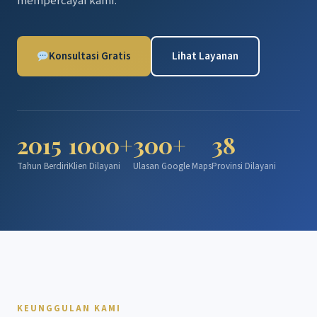
mempercayai kami.
Konsultasi Gratis
Lihat Layanan
2015
1000+
300+
38
Tahun Berdiri
Klien Dilayani
Ulasan Google Maps
Provinsi Dilayani
KEUNGGULAN KAMI